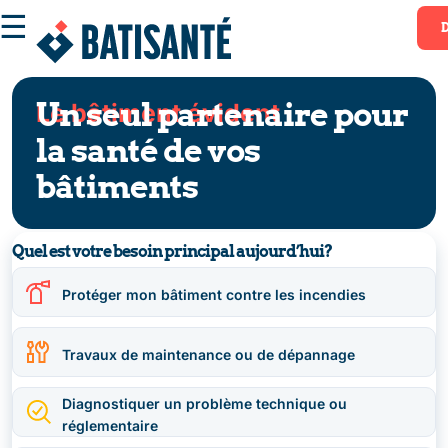
☰
Un seul partenaire pour
Le bâtiment évident
la santé de vos
bâtiments
Quel est votre besoin principal aujourd’hui?​
Protéger mon bâtiment contre les incendies
Travaux de maintenance ou de dépannage
Diagnostiquer un problème technique ou
réglementaire