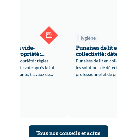
Hygiène
ntation vide-
Punaises de lit en
en copropriété :
collectivité : détection,
ation, loi ELAN et
traitement professionn
es en copropriété : règles
Punaises de lit en collectivité :
tives
et prévention
, majorité de vote après la loi
les solutions de détection, de tr
nostic amiante, travaux de
professionnel et de prévention 
on et alternatives de collecte
protéger durablement vos établ
s.
et logements.
Tous nos conseils et actus