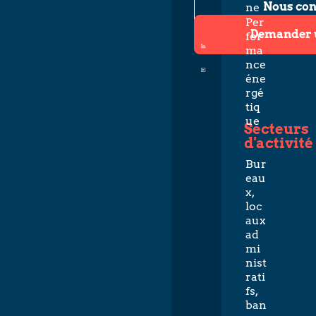
Nous con
ne
Per
Demander 
for
ma
nce
éne
rgé
tiq
ue
Secteurs
d'activité
Bur
eau
x,
loc
aux
ad
mi
nist
rati
fs,
ban