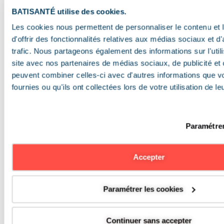
BATISANTÉ utilise des cookies.
Les cookies nous permettent de personnaliser le contenu et
d'offrir des fonctionnalités relatives aux médias sociaux et d
Maintenance de vos
trafic. Nous partageons également des informations sur l'utili
extincteurs pas à pas
site avec nos partenaires de médias sociaux, de publicité et 
peuvent combiner celles-ci avec d'autres informations que v
BATISANTÉ s'occupe de l'entretien de vos
fournies ou qu'ils ont collectées lors de votre utilisation de l
extincteurs.
Toutes nos ressources
Paramétrer
Accepter
Vos questions, nos réponses
Ce que vous voulez savoir
Paramétrer les cookies
sur le bâtiment, la
conformité & la sécurité
Continuer sans accepter