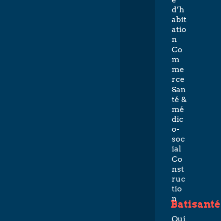
d’h
abit
atio
n
Co
m
me
rce
San
té &
mé
dic
o-
soc
ial
Co
nst
ruc
tio
n
Batisanté
Qui