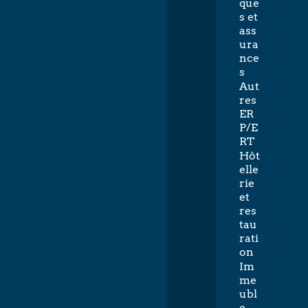
que
s et
ass
ura
nce
s
Aut
res
ER
P/E
RT
Hôt
elle
rie
et
res
tau
rati
on
Im
me
ubl
e