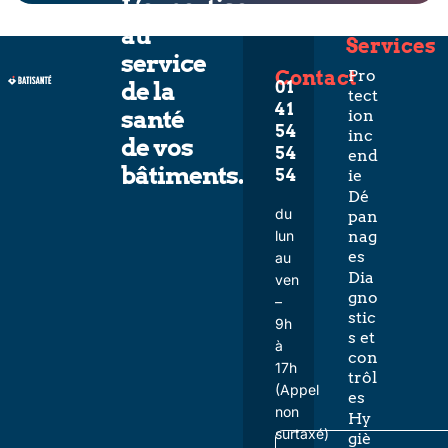
L’expertise
au
Services
service
Contact
Pro
de la
01
tect
41
santé
ion
54
inc
de vos
54
end
bâtiments.
54
ie
Dé
du
pan
lun
nag
es
au
Dia
ven
gno
–
stic
9h
s et
à
con
17h
trôl
(Appel
es
non
Hy
surtaxé)
giè