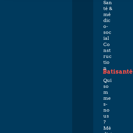
San
té &
mé
dic
o-
soc
ial
Co
nst
ruc
tio
n
Batisanté
Qui
so
m
me
s-
no
us
?
Mé