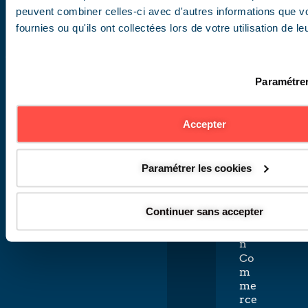
P/E
peuvent combiner celles-ci avec d'autres informations que v
RT
fournies ou qu'ils ont collectées lors de votre utilisation de l
Hôt
elle
rie
et
Paramétrer
res
tau
rati
Accepter
on
Im
me
Paramétrer les cookies
ubl
e
d’h
Continuer sans accepter
abit
atio
n
Co
m
me
rce