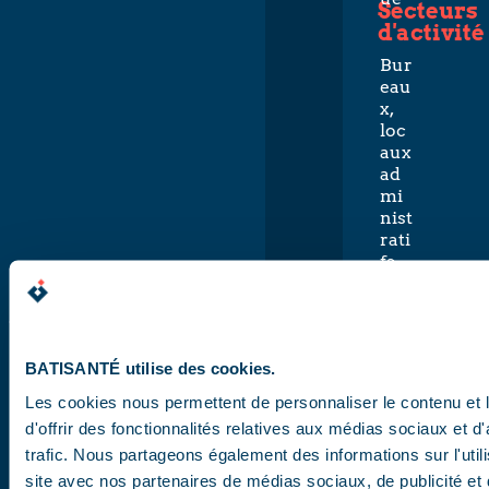
Secteurs
d'activité
Bur
eau
x,
loc
aux
ad
mi
nist
rati
fs,
ban
que
s et
ass
BATISANTÉ utilise des cookies.
ura
nce
Les cookies nous permettent de personnaliser le contenu et
s
d'offrir des fonctionnalités relatives aux médias sociaux et d
Aut
trafic. Nous partageons également des informations sur l'utili
res
ER
site avec nos partenaires de médias sociaux, de publicité et 