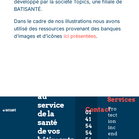
développé par la société Topics, une filiale de
BATISANTÉ.
Dans le cadre de nos illustrations nous avons
utilisé des ressources provenant des banques
d’images et d’icônes
ici présentées
.
L’expertise
au
Services
service
Contact
Pro
de la
01
tect
41
santé
ion
54
inc
de vos
54
end