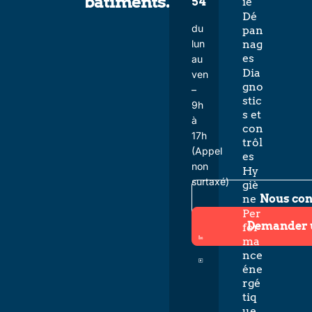
bâtiments.
54
ie
Dé
du
pan
lun
nag
es
au
Dia
ven
gno
–
stic
9h
s et
à
con
17h
trôl
(Appel
es
non
Hy
surtaxé)
giè
Nous con
ne
Per
Demander 
for
ma
nce
éne
rgé
tiq
ue