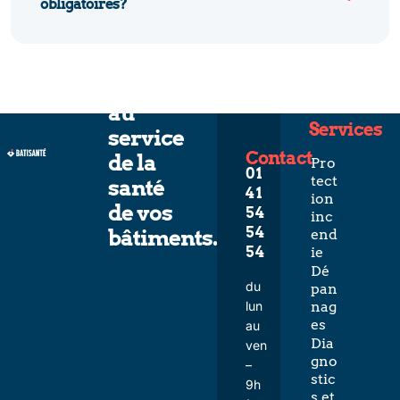
obligatoires?
L’expertise
au
Services
service
Contact
de la
Pro
01
tect
santé
41
ion
de vos
54
inc
54
bâtiments.
end
54
ie
Dé
du
pan
lun
nag
es
au
Dia
ven
gno
–
stic
9h
s et