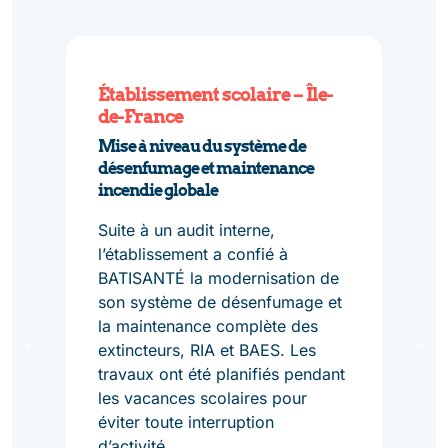
-
Établissement scolaire – Île-
Sall
de-France
Remi
Mise à niveau du système de
insta
désenfumage et maintenance
écla
incendie globale
Lors
Suite à un audit interne,
comm
l’établissement a confié à
plus
BATISANTÉ la modernisation de
ont 
son système de désenfumage et
on.
comm
la maintenance complète des
n
publ
extincteurs, RIA et BAES. Les
ive
diag
travaux ont été planifiés pendant
ail
bloc
les vacances scolaires pour
réel
remi
éviter toute interruption
prin
d’activité.
15-1