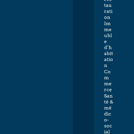
tau
rati
on
Im
me
ubl
e
d’h
abit
atio
n
Co
m
me
rce
San
té &
mé
dic
o-
soc
ial