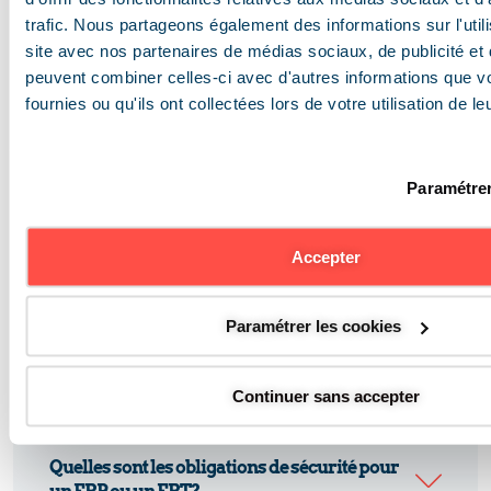
vous bénéficiez d’un accompagnement
trafic. Nous partageons également des informations sur l'utili
complet pour
sécuriser vos
site avec nos partenaires de médias sociaux, de publicité et 
bâtiments
,
anticiper vos
peuvent combiner celles-ci avec d'autres informations que v
contrôles
et
garantir la conformité de
fournies ou qu'ils ont collectées lors de votre utilisation de l
vos sites tout au long de l’année
.
Demander un devis
Paramétrer
Accepter
Vos questions, nos réponses
Tout savoir sur la sécurité
Paramétrer les cookies
des bâtiments recevant du
public / des travailleurs
Continuer sans accepter
Quelles sont les obligations de sécurité pour