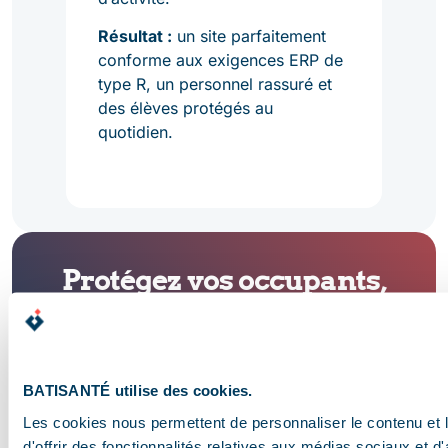
le,
Résultat :
un site parfaitement
if et
Résu
conforme aux exigences ERP de
ieux
conf
type R, un personnel rassuré et
main
des élèves protégés au
une 
quotidien.
mair
Protégez vos occupants,
valorisez votre
établissement
Conformité, sécurité, entretien…
BATISANTÉ utilise des cookies.
chaque
ERP ou ERT
doit répondre à des
Les cookies nous permettent de personnaliser le contenu et
obligations strictes. Avec
BATISANTÉ
,
d'offrir des fonctionnalités relatives aux médias sociaux et d