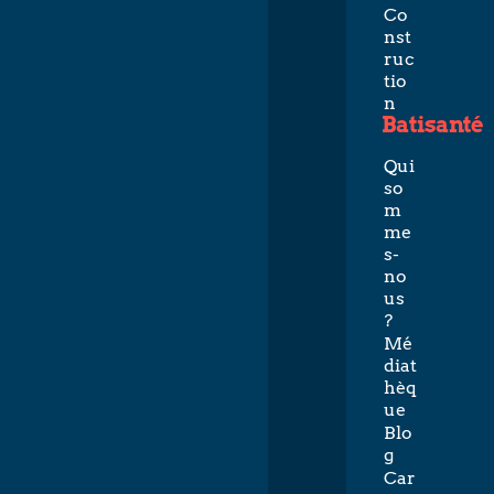
Co
nst
ruc
tio
n
Batisanté
Qui
so
m
me
s-
no
us
?
Mé
diat
hèq
ue
Blo
g
Car