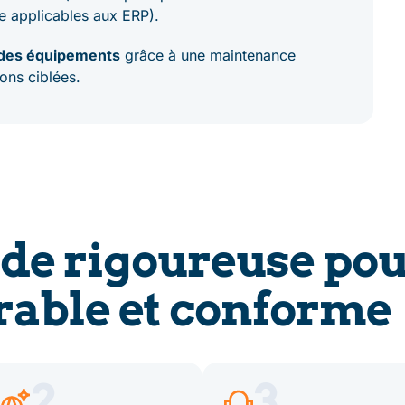
e applicables aux ERP).
e des équipements
grâce à une maintenance
ions ciblées.
de rigoureuse pou
rable et conforme
2
3