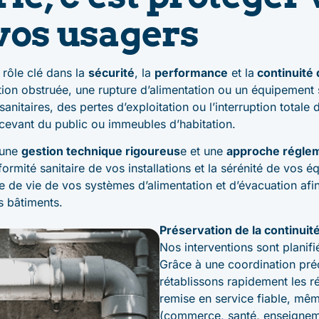
 vos usagers
rôle clé dans la
sécurité
, la
performance
et la
continuité 
ion obstruée, une rupture d’alimentation ou un équipement sa
nitaires, des pertes d’exploitation ou l’interruption totale d
evant du public ou immeubles d’habitation.
 une
gestion technique rigoureus
e et une
approche réglem
formité sanitaire de vos installations et la sérénité de vos 
e de vie de vos systèmes d’alimentation et d’évacuation afi
 bâtiments.
Préservation de la continuité
Nos interventions sont planifié
Grâce à une coordination pré
rétablissons rapidement les r
remise en service fiable, mê
(commerce, santé, enseigne