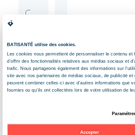
D
é
c
o
u
BATISANTÉ utilise des cookies.
v
Les cookies nous permettent de personnaliser le contenu et
r
d'offrir des fonctionnalités relatives aux médias sociaux et d
i
r
trafic. Nous partageons également des informations sur l'utili
n
site avec nos partenaires de médias sociaux, de publicité et 
o
peuvent combiner celles-ci avec d'autres informations que v
t
fournies ou qu'ils ont collectées lors de votre utilisation de l
r
e
s
e
Paramétrer
r
v
i
Accepter