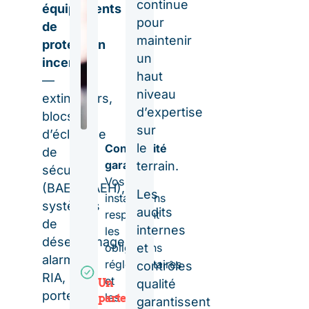
continue
équipements
pour
de
maintenir
protection
un
incendie
haut
—
niveau
extincteurs,
d’expertise
blocs
sur
d’éclairage
le
Conformité
de
garantie
terrain.
sécurité
Vos
(BAES/BAEH),
Les
installations
systèmes
audits
respectent
de
internes
les
désenfumage,
obligations
et
alarmes,
réglementaires
contrôles
RIA,
et
qualité
Un
portes
les
partenaire
garantissent