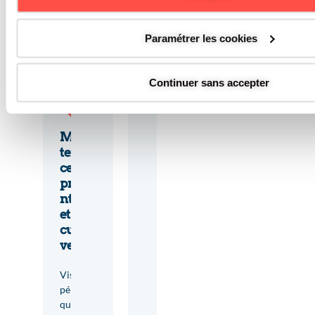
c
e
Paramétrer les cookies
Continuer sans accepter
Main
tenan
ce
préve
ntive
et
curati
ve
Visites
périodi
ques,