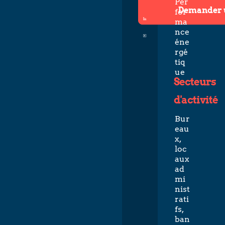
Per
Demander 
for
ma
nce
éne
rgé
tiq
ue
Secteurs
d'activité
Bur
eau
x,
loc
aux
ad
mi
nist
rati
fs,
ban