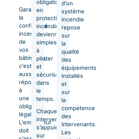
obligations
d’un
Garantir
en
système
la
protection
incendie
conformité
incendie
repose
incendie
deviennent
sur
de
simples
la
vos
à
qualité
bâtiments,
piloter
des
c’est
et
équipements
aussi
sécurisées
installés
répondre
dans
et
à
le
sur
une
temps.
la
obligation
compétence
Chaque
légale.
des
intervention
L’employeur
intervenants.
s’appuie
doit
Les
sur
s’assurer