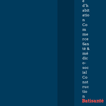
e
d’h
abit
atio
n
Co
m
me
rce
San
té &
mé
dic
o-
soc
ial
Co
nst
ruc
tio
n
Batisanté