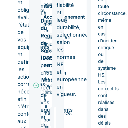
et
heures.
fiabilité
maîtrisée.
toute
obligations,
et
Le
circonstance,
Accompagnement
évalue
leur
même
Diagnostic
global
l’état
en
durabilité,
du
Un
de
cas
sélectionnées
Registre
interlocuteur
vos
d’incident
selon
de
unique
équipements
critique
les
Sécurité
suit
et
ou
normes
(DRS)
votre
de
définit
NF
parc
permet
système
les
incendie,
et
d’identifier
HS.
actions
de
européennes
l’état
Les
correctives
l’audit
en
réel
correctifs
nécessaires
initial
vigueur.
de
sont
afin
à
vos
réalisés
la
d’être
dans
équipements
maintenance,
conforme
des
et
pour
Sonia,
Sonia,
aux
délais
Claire
Claire
de
simplifier
Equipe
Equipe