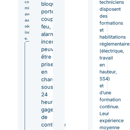
confor
techniciens
bloqués,
mité
disposent
portes
avec un
des
coupe-
audit de
formations
sécurité
feu,
et
incendi
alarme
habilitations
e.
incendie)
réglementaire
D
peuvent
(électrique,
é
être
travail
c
prises
en
o
en
hauteur,
u
SS4)
v
charge
r
et
sous
i
d’une
24
r
formation
heures,
n
continue.
o
gage
Leur
t
de
expérience
r
continuité
moyenne
e