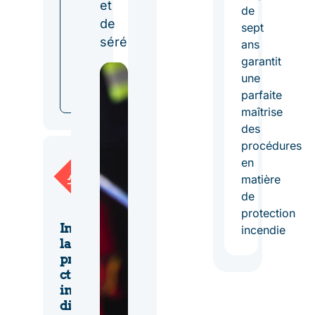
et
s
de
de
e
sept
r
sérénité.
ans
v
garantit
i
une
c
parfaite
e
maîtrise
des
procédures
en
matière
de
protection
Instal
incendie
lation
prote
ction
incen
die