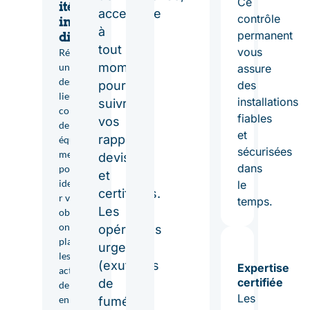
Ce
ité
accessible
contrôle
incen
à
permanent
die
tout
vous
Réalisez
moment
un état
assure
des
pour
des
lieux
installations
suivre
complet
fiables
vos
de vos
et
rapports,
équipe
sécurisées
ments
devis
dans
pour
et
identifie
le
certificats.
r vos
temps.
Les
obligati
ons et
opérations
planifier
urgentes
les
(exutoires
Expertise
actions
certifiée
de
de mise
Les
en
fumée