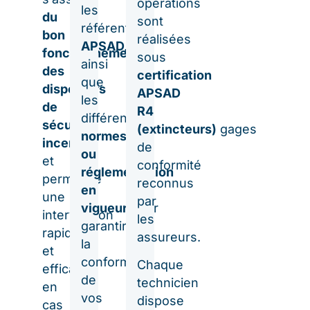
opérations
les
du
sont
référentiels
bon
réalisées
APSAD,
fonctionnement
sous
ainsi
des
certification
que
dispositifs
APSAD
les
de
R4
différentes
sécurité
(extincteurs)
gages
normes
incendie
de
ou
et
conformité
réglementation
permettre
reconnus
en
une
par
vigueur
pour
intervention
les
garantir
rapide
assureurs.
la
et
conformité
Chaque
efficace
de
technicien
en
vos
dispose
cas