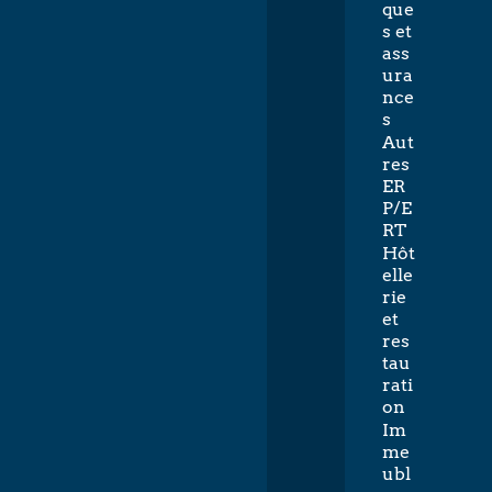
que
s et
ass
ura
nce
s
Aut
res
ER
P/E
RT
Hôt
elle
rie
et
res
tau
rati
on
Im
me
ubl