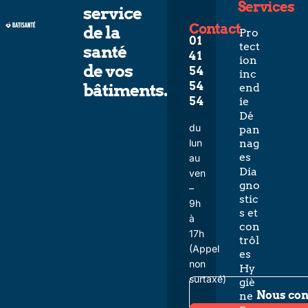
Services
service
Contact
de la
Pro
01
tect
santé
41
ion
de vos
54
inc
54
bâtiments.
end
54
ie
Dé
du
pan
lun
nag
es
au
Dia
ven
gno
–
stic
9h
s et
à
con
17h
trôl
(Appel
es
non
Hy
surtaxé)
giè
Nous con
ne