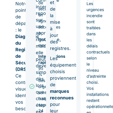
conformité
et
de
Notre
Les
incendie
sécurité
de
urgences
point
repose
en
la
incendie
de
sur
ligne,
sont
mise
départ
une
accessibles
traitées
à
: le
approche
à
dans
jour
Diagnostic
tout
rigoureuse,
les
des
du
moment.
mais
délais
registres.
Registre
contractuels
elle
de
Interventions
selon
Les
peut
rapides
Sécurité
le
équipements
devenir
95
(DRS)
.
niveau
choisis
simple
%
Ce
d’astreinte
proviennent
dès
des
contrôle
choisi.
de
lors
urgences
Vos
visuel
marques
que
sont
installations
identifie
reconnues
chaque
traitées
restent
vos
pour
sous
étape
opérationnell
besoins
24
leur
est
en