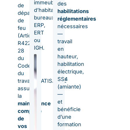
immeubles
des
de
d’habitation,
habilitations
départ
bureaux,
réglementaires
de
ERP,
nécessaires
feu
ERT
—
(Article
ou
travail
R4227-
IGH.
en
28
hauteur,
du
habilitation
Code
électrique,
du
SS4
travail). BATISANTÉ
(amiante)
assure
—
la
et
maintenance
bénéficie
complète
d’une
de
formation
vos