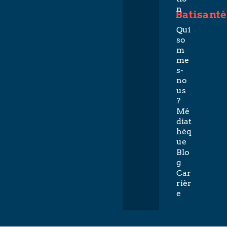
n
Batisanté
Qui
so
m
me
s-
no
us
?
Mé
diat
hèq
ue
Blo
g
Car
rièr
e