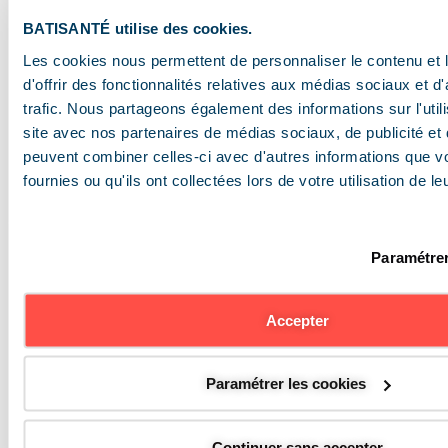
ou
BATISANTÉ utilise des cookies.
– par voie postale à l’adresse suivante :
Les cookies nous permettent de personnaliser le contenu et
d'offrir des fonctionnalités relatives aux médias sociaux et d
A l’attention du DPO
trafic. Nous partageons également des informations sur l'utili
BATISANTÉ SAS
site avec nos partenaires de médias sociaux, de publicité et 
Zone Artisanale la Fontaine du Vaisseau
peuvent combiner celles-ci avec d'autres informations que v
9, rue Edmond Michelet
fournies ou qu'ils ont collectées lors de votre utilisation de l
93360 Neuilly-Plaisance
Afin de nous permettre de vous identifier
rapidement et de vous répondre, vous joindrez
Paramétrer
à votre demande tous éléments permettant
d’établir votre identité (notamment copie de
votre demande de devis, de votre facture ou
Accepter
de votre pièce d’identité recto-verso). Une
réponse vous sera alors adressée dans un
Paramétrer les cookies
délai de 1 mois suivant la réception de la
demande. Dans certains cas, liés à la
complexité de la demande ou du nombre de
Continuer sans accepter