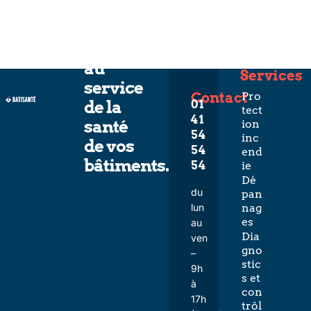
L’expertise
au
Services
service
Contact
Pro
de la
01
tect
41
santé
ion
54
inc
de vos
54
end
bâtiments.
54
ie
Dé
du
pan
lun
nag
es
au
Dia
ven
gno
–
stic
9h
s et
à
con
17h
trôl