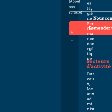
(Appel
es
non
Hy
surtaxé)
giè
Nous con
ne
Per
Demander 
for
ma
nce
éne
rgé
tiq
ue
Secteurs
d'activité
Bur
eau
x,
loc
aux
ad
mi
nist