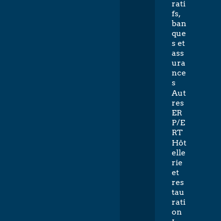
rati
fs,
ban
que
s et
ass
ura
nce
s
Aut
res
ER
P/E
RT
Hôt
elle
rie
et
res
tau
rati
on