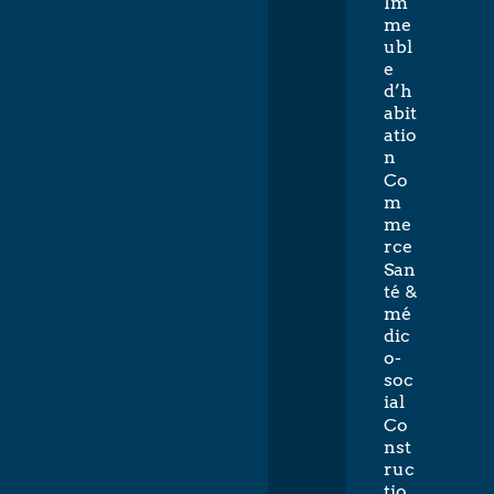
Im
me
ubl
e
d’h
abit
atio
n
Co
m
me
rce
San
té &
mé
dic
o-
soc
ial
Co
nst
ruc
tio