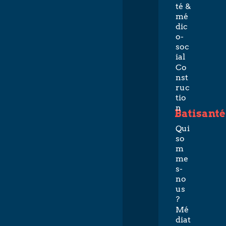
té &
mé
dic
o-
soc
ial
Co
nst
ruc
tio
n
Batisanté
Qui
so
m
me
s-
no
us
?
Mé
diat