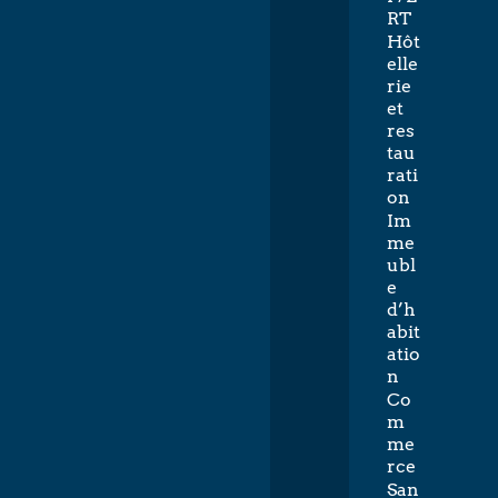
RT
Hôt
elle
rie
et
res
tau
rati
on
Im
me
ubl
e
d’h
abit
atio
n
Co
m
me
rce
San