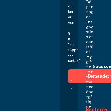
Dé
du
pan
lun
nag
es
au
Dia
ven
gno
–
stic
9h
s et
à
con
17h
trôl
(Appel
es
non
Hy
surtaxé)
giè
Nous con
ne
Per
Demander 
for
ma
nce
éne
rgé
tiq
ue
Secteurs