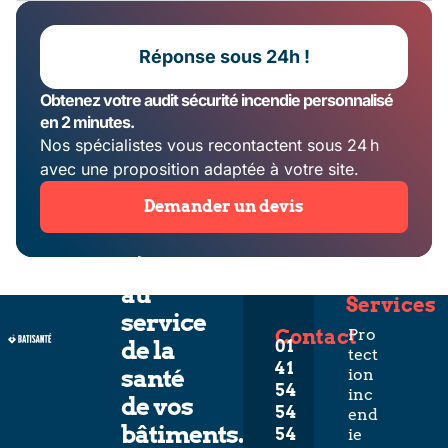
Réponse sous 24h !
Obtenez votre audit sécurité incendie personnalisé
en 2 minutes.
Nos spécialistes vous recontactent sous 24 h
avec une proposition adaptée à votre site.
Demander un devis
L’expertise
au
Services
service
Contact
Pro
de la
01
tect
41
santé
ion
54
inc
de vos
54
end
bâtiments.
54
ie