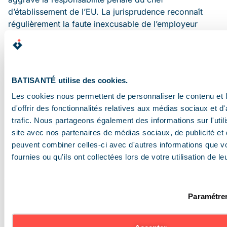
d’établissement de l’EU. La jurisprudence reconnaît
régulièrement la faute inexcusable de l’employeur
lorsque le plan de prévention n’a pas été établi alors
que des risques d’interférence existaient.
Plan de prévention
BATISANTÉ utilise des cookies.
et interventions
Les cookies nous permettent de personnaliser le contenu et
d'offrir des fonctionnalités relatives aux médias sociaux et d
BATISANTÉ
trafic. Nous partageons également des informations sur l'utili
site avec nos partenaires de médias sociaux, de publicité et 
peuvent combiner celles-ci avec d'autres informations que v
Lorsque BATISANTÉ intervient dans vos bâtiments
fournies ou qu'ils ont collectées lors de votre utilisation de l
pour des
vérifications réglementaires
(installations
électriques, désenfumage, ascenseurs), de la
maintenance incendie
(extincteurs, RIA, SSI, portes
Paramétrer
coupe-feu) ou de la
lutte contre les nuisibles
, la
question du plan de prévention se pose. Nos équipes
participent à l’inspection commune préalable,