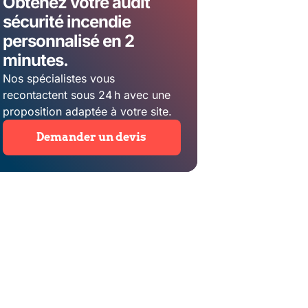
Obtenez votre audit
sécurité incendie
personnalisé en 2
minutes.
Nos spécialistes vous
recontactent sous 24 h avec une
proposition adaptée à votre site.
Demander un devis