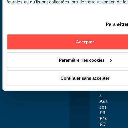
fournies ou qu'ils ont collectées lors de votre utilisation de l
Bur
eau
x,
loc
Paramétrer
aux
ad
mi
Accepter
nist
rati
fs,
Paramétrer les cookies
ban
que
s et
ass
Continuer sans accepter
ura
nce
s
Aut
res
ER
P/E
RT