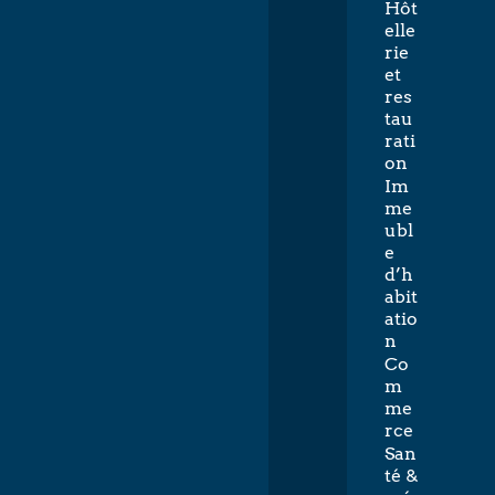
Hôt
elle
rie
et
res
tau
rati
on
Im
me
ubl
e
d’h
abit
atio
n
Co
m
me
rce
San
té &