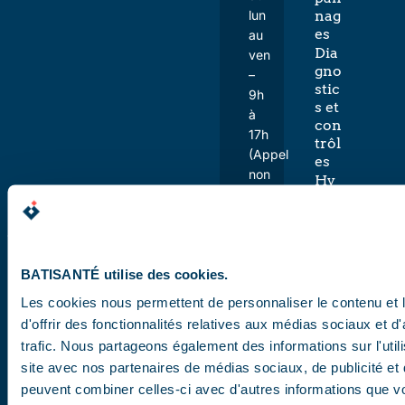
lun
nag
es
au
Dia
ven
gno
–
stic
9h
s et
à
con
17h
trôl
(Appel
es
non
Hy
surtaxé)
giè
Nous con
ne
Per
Demander 
for
ma
BATISANTÉ utilise des cookies.
nce
Les cookies nous permettent de personnaliser le contenu et
éne
d'offrir des fonctionnalités relatives aux médias sociaux et d
rgé
tiq
trafic. Nous partageons également des informations sur l'utili
ue
site avec nos partenaires de médias sociaux, de publicité et 
Secteurs
d'activité
peuvent combiner celles-ci avec d'autres informations que v