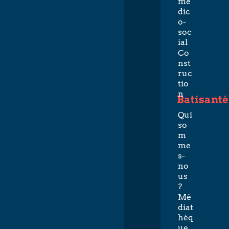
mé
dic
o-
soc
ial
Co
nst
ruc
tio
n
Batisanté
Qui
so
m
me
s-
no
us
?
Mé
diat
hèq
ue