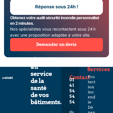
Réponse sous 24h !
Obtenez votre audit sécurité incendie personnalisé
en 2 minutes.
Nos spécialistes vous recontactent sous 24 h
avec une proposition adaptée à votre site.
Demander un devis
L’expertise
au
Services
service
Contact
Pro
de la
01
tect
41
santé
ion
54
inc
de vos
54
end
bâtiments.
54
ie
Dé
du
pan