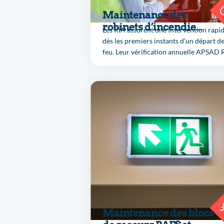
Maintenance des
robinets d’incendie
Les RIA assurent une intervention rapi
armés (RIA)
dès les premiers instants d’un départ d
feu. Leur vérification annuelle APSAD 
garantit pression et accessibilité
conformes.
Maintenance des blocs