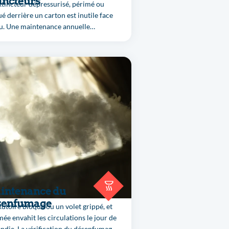
incteurs
tincteur dépressurisé, périmé ou
é derrière un carton est inutile face
eu. Une maintenance annuelle
atoire par un professionnel (NF S 61-
. BATISANTÉ contrôle, recharge,
ette et consigne tout votre parc au
tre de sécurité.
intenance du
senfumage
utoire bloqué ou un volet grippé, et
mée envahit les circulations le jour de
endie. La vérification du désenfumage