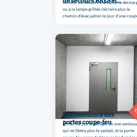
de secours BAES et
Un bloc de secours à la batterie déchar
BAEH
ou à la lampe grillée n’éclaire plus le
chemin d’évacuation le jour d’une coup
ou d’un incendie. La maintenance des
BAES/BAEH cumule test mensuel,
contrôle semestriel d’autonomie et
vérification annuelle par un technicien,
selon la NF C 71-800. BATISANTÉ teste
remplace les blocs HS et consigne tout 
registre.
Maintenance des
portes coupe-feu
Un ferme-porte déréglé ou une ventou
qui ne libère plus le vantail, et la porte