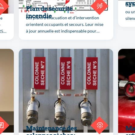
sys
Un dé
Plan de sécurité
in
ou un
incendie
Les plans d’évacuation et d’intervention
de
silen
orientent occupants et secours. Leur mise
e
La vé
à jour annuelle est indispensable pour
R5
oblig
répondre aux obligations réglementaires.
la NF
maint
BATIS
diffu
regis
Maintenance des
Ma