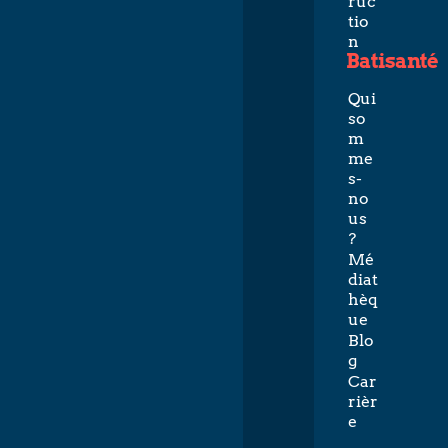
ruc
tio
n
Batisanté
Qui
so
m
me
s-
no
us
?
Mé
diat
hèq
ue
Blo
g
Car
rièr
e