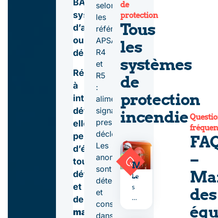
BAES,
de
selon
systèmes
protection
les
Tous
d’alarme
référentiels
ou
APSAD
les
R4
désenfumage.
systèmes
et
Réalisée
R5
de
à
:
protection
intervalles
alimentation,
définis,
signalétique,
incendie
Questi
pression,
elle
fréquen
déclenchement.
permet
FA
Les
d’éviter
–
anomalies
toute
M
sont
Ma
défaillance
a
Le
détectées
i
et
s
des
et
n
RI
de
te
consignées
équ
A
maintenir
n
dans