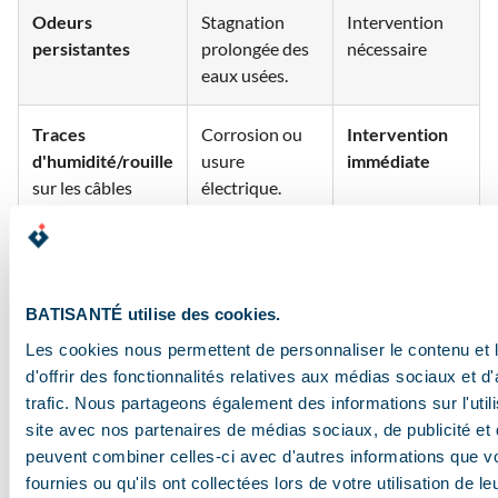
Odeurs
Stagnation
Intervention
persistantes
prolongée des
nécessaire
eaux usées.
Traces
Corrosion ou
Intervention
d'humidité/rouille
usure
immédiate
sur les câbles
électrique.
Comment le syndic
peut-il prévenir les
BATISANTÉ utilise des cookies.
Les cookies nous permettent de personnaliser le contenu et
pannes ?
d'offrir des fonctionnalités relatives aux médias sociaux et d
trafic. Nous partageons également des informations sur l'utili
site avec nos partenaires de médias sociaux, de publicité et 
Quelques actions simples réduisent les risques entre
peuvent combiner celles-ci avec d'autres informations que v
les visites professionnelles. Afficher dans les parties
fournies ou qu'ils ont collectées lors de votre utilisation de l
communes une note rappelant les gestes à éviter (rejet