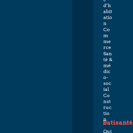
d’h
abit
atio
n
Co
m
me
rce
San
té &
mé
dic
o-
soc
ial
Co
nst
ruc
tio
n
Batisanté
Qui