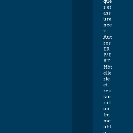
que
s et
ass
ura
nce
s
Aut
res
ER
P/E
RT
Hôt
elle
rie
et
res
tau
rati
on
Im
me
ubl
e