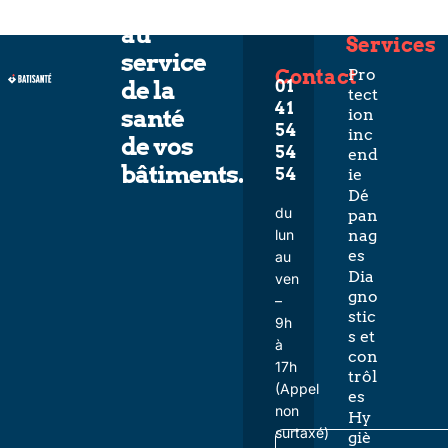
L’expertise
au
Services
service
Contact
Pro
de la
01
tect
41
santé
ion
54
inc
de vos
54
end
bâtiments.
54
ie
Dé
du
pan
lun
nag
es
au
Dia
ven
gno
–
stic
9h
s et
à
con
17h
trôl
(Appel
es
non
Hy
surtaxé)
giè