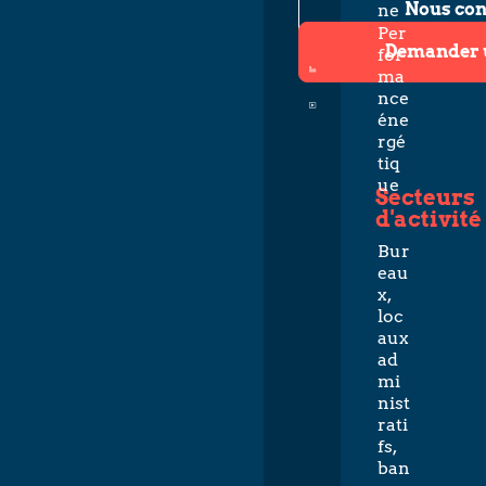
Nous con
ne
Per
Demander 
for
ma
nce
éne
rgé
tiq
ue
Secteurs
d'activité
Bur
eau
x,
loc
aux
ad
mi
nist
rati
fs,
ban