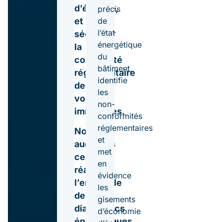
d’énergie,
précis
et
de
l’état
sécuriser
énergétique
la
du
conformité
bâtiment,
réglementaire
identifie
de
les
vos
non-
immeubles.
conformités
réglementaires
Nos
et
auditeurs
met
certifiés
en
réalisent
évidence
l’ensemble
les
des
gisements
diagnostics
d’économie
énergétiques