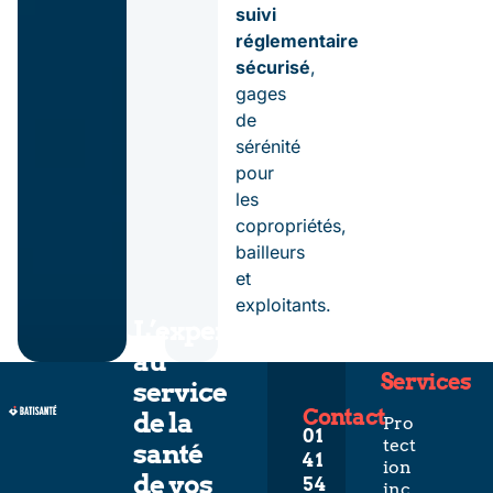
suivi
réglementaire
sécurisé
,
gages
de
sérénité
pour
les
copropriétés,
bailleurs
et
exploitants.
L’expertise
au
Services
service
Contact
de la
Pro
01
tect
santé
41
ion
de vos
54
inc