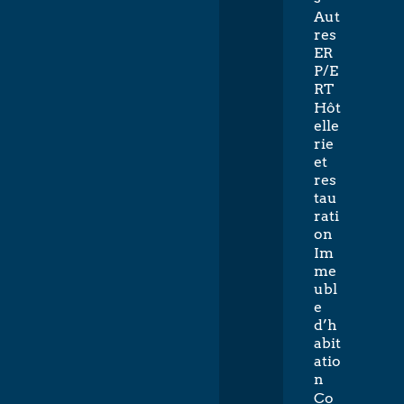
Aut
res
ER
P/E
RT
Hôt
elle
rie
et
res
tau
rati
on
Im
me
ubl
e
d’h
abit
atio
n
Co