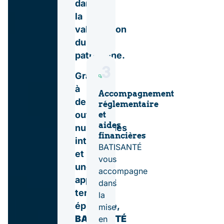
dans
la
valorisation
du
patrimoine.
3
Grâce
à
Accompagnement
des
réglementaire
outils
et
aides
numériques
financières
intégrés
BATISANTÉ
et
vous
une
accompagne
approche
dans
terrain
la
éprouvée,
mise
BATISANTÉ
en