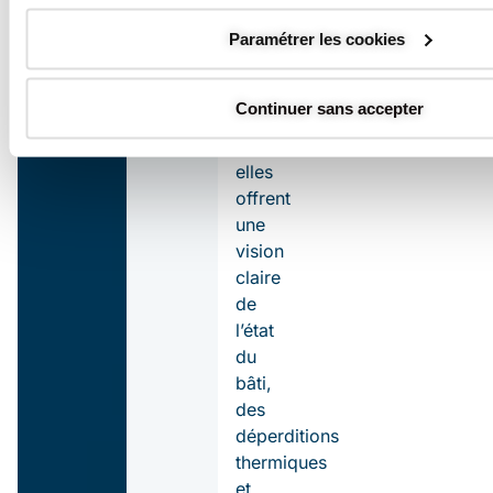
toute
Paramétrer les cookies
stratégie
de
rénovation
Continuer sans accepter
énergétique
:
elles
offrent
une
vision
claire
de
l’état
du
bâti,
des
déperditions
thermiques
et