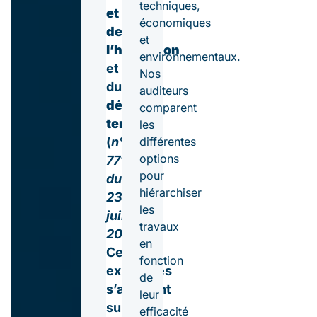
techniques,
et
économiques
de
et
l’habitation
environnementaux.
et
Nos
du
auditeurs
décret
comparent
tertiaire
les
différentes
(
n°2019-
options
771
pour
du
hiérarchiser
23
les
juillet
travaux
2019
).
en
Ces
fonction
expertises
de
s’appuient
leur
sur
efficacité