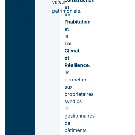
valeur
et
patrimoniale.
de
l’habitation
et
la
Loi
Climat
et
Résilience
.
Ils
permettent
aux
propriétaires,
syndics
et
gestionnaires
de
bâtiments