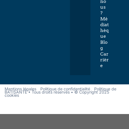
no
us
?
Mé
diat
hèq
ue
Blo
g
Car
rièr
e
Mentions légales
Politique de confidentialité
Politique de
BATISANTÉ • Tous droits réservés • © Copyright 2025
cookies