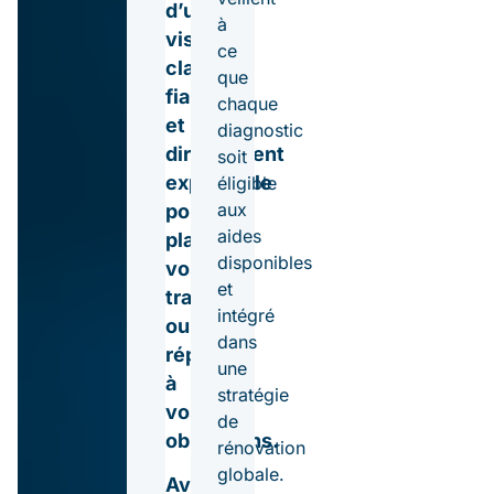
d’une
à
vision
ce
claire,
que
fiable
chaque
et
diagnostic
directement
soit
exploitable
éligible
aux
pour
aides
planifier
disponibles
vos
et
travaux
intégré
ou
dans
répondre
une
à
stratégie
vos
de
obligations.
rénovation
globale.
Avec