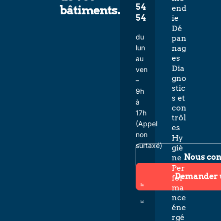
54
bâtiments.
end
54
ie
Dé
du
pan
lun
nag
es
au
Dia
ven
gno
–
stic
9h
s et
à
con
17h
trôl
(Appel
es
non
Hy
surtaxé)
giè
Nous con
ne
Per
Demander 
for
ma
nce
éne
rgé