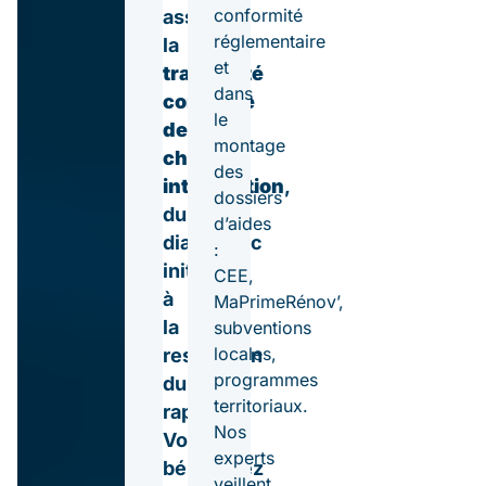
conformité
assure
réglementaire
la
et
traçabilité
dans
complète
le
de
montage
chaque
des
intervention
,
dossiers
du
d’aides
diagnostic
:
initial
CEE,
à
MaPrimeRénov’,
la
subventions
locales,
restitution
programmes
du
territoriaux.
rapport.
Nos
Vous
experts
bénéficiez
veillent