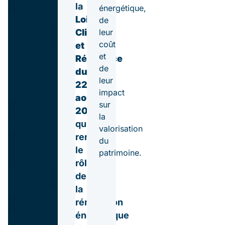
la
énergétique,
Loi
de
leur
Climat
coût
et
et
Résilience
de
du
leur
22
impact
août
sur
2021
,
la
qui
valorisation
renforce
du
le
patrimoine.
rôle
de
la
rénovation
énergétique