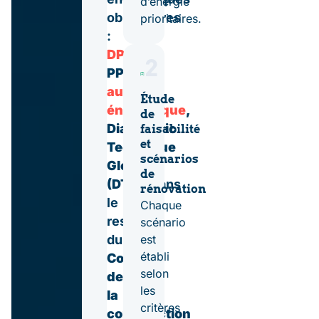
d’énergie
obligatoires
prioritaires.
:
DPE
,
2
PPPT,
audit
Étude
énergétique
,
de
Diagnostic
faisabilité
et
Technique
scénarios
Global
de
(DTG),
dans
rénovation
le
Chaque
respect
scénario
est
du
établi
Code
selon
de
les
la
critères
construction