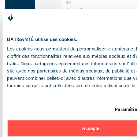
de
répondre
aux
exigences
réglementaires et
d’anticiper
BATISANTÉ utilise des cookies.
les
Les cookies nous permettent de personnaliser le contenu et
échéances
d'offrir des fonctionnalités relatives aux médias sociaux et d
de
trafic. Nous partageons également des informations sur l'utili
conformité.
site avec nos partenaires de médias sociaux, de publicité et 
peuvent combiner celles-ci avec d'autres informations que v
Ces
fournies ou qu'ils ont collectées lors de votre utilisation de l
démarches
constituent
le
Paramétre
point
de
départ
Accepter
de