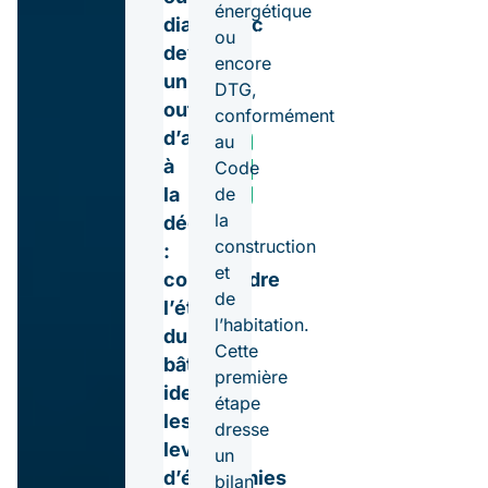
prestations
énergétique
diagnostic
fiables,
ou
devient
rapides
encore
un
et
DTG,
outil
certifiées.
conformément
d’aide
au
Demander
à
Code
un devis
Déclarer
la
de
une
la
décision
urgence
construction
:
et
comprendre
de
l’état
l’habitation.
du
Cette
bâti,
première
identifier
étape
les
dresse
leviers
un
d’économies
bilan