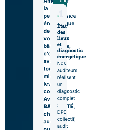
Améliorer
une
solution
la
1
adaptée
performance
à
énergétique
État
vos
de
des
contraintes
vos
lieux
techniques,
et
bâtiments,
réglementaires
diagnostic
c’est
et
énergétique
avant
sanitaires.
Nos
tout
BATISANTÉ
auditeurs
mieux
vous
réalisent
les
accompagne
un
connaître.
du
diagnostic
diagnostic
complet
Avec
à
:
BATISANTÉ
,
l’intervention,
DPE
chaque
avec
collectif,
audit
des
audit
ou