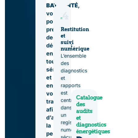
BATISANTÉ
,
4
vous
pourrez
prendre
Restitution
et
des
suivi
décisions
numérique
en
L’ensemble
toute
des
sérénité
diagnostics
et
et
rapports
engager
est
vos
Catalogue
centralisé
travaux
des
dans
afin
audits
un
d’améliorer
et
registre
diagnostics
la
numérique
énergétiques
performance
sécurisé