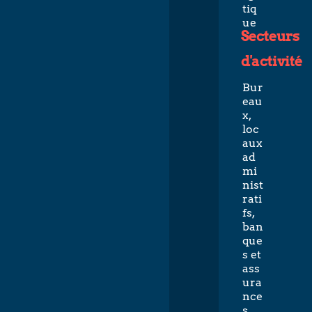
tiq
ue
Secteurs
d'activité
Bur
eau
x,
loc
aux
ad
mi
nist
rati
fs,
ban
que
s et
ass
ura
nce
s