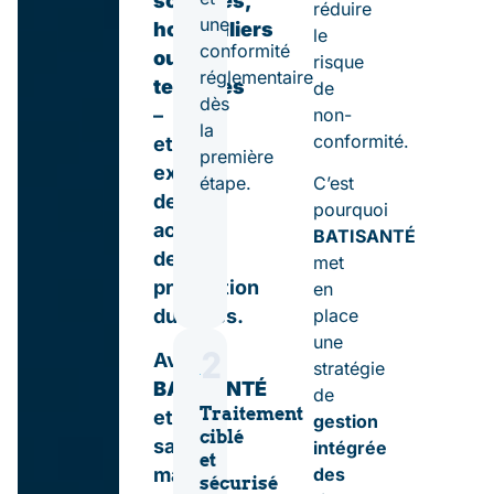
scolaires,
réduire
une
hospitaliers
le
conformité
ou
risque
réglementaire
tertiaires
de
dès
–
non-
la
conformité.
et
première
exigent
étape.
C’est
des
pourquoi
actions
BATISANTÉ
de
met
prévention
en
durables.
place
une
2
Avec
stratégie
BATISANTÉ
de
Traitement
et
gestion
ciblé
sa
intégrée
et
marque
des
sécurisé