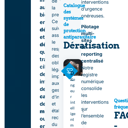
de
interventions
Catalogue
aussi
la
d’urgence
des
bien
prestation.
onéreuses.
systèmes
Ce
en
de
Pilotage
suivi
dératisation
protection
multi-
assure
et
antiparasitaire
sites
le
Dératisation
désourisation
et
respect
qu’en
reporting
des
traitement
centralisé
obligations
ciblé
Notre
légales
D
des
registre
imposées
é
Ro
infestations
numérique
aux
r
ng
consolide
de
gestionnaires
a
eu
les
ti
cafard
,
d’immeubles
r
Quest
s
interventions
int
de
et
fréque
a
ell
sur
établissements
mites
,
FA
ti
ige
l’ensemble
recevant
ou
o
nt
de
-
du
n
m
encore