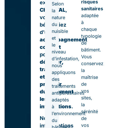
risques
experte
Selon
sanitaires
CHRISTAL
,
la
adaptée
vous
nature
à
du
bénéficiez
chaque
nuisible
d’un
typologie
et
accompagnement
de
le
complet
bâtiment.
niveau
pour
Vous
d’infestation,
détecter,
conservez
nous
traiter
la
appliquons
et
maîtrise
des
prévenir
de
traitements
vos
durablement
antiparasitaires
sites,
les
adaptés
la
infestations
.
à
sérénité
l’environnement
Nos
de
du
vos
interventions
bâtiment