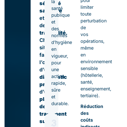
pour
la
sécurité
limiter
santé
sanitaire
toute
publique
et
perturbation
et
de
de
des
traçabilité
.
vos
normes
Chaque
opérations,
d’hygiène
site
même
en
en
fait
vigueur,
environnement
l’objet
pour
sensible
d’un
une
(hôtellerie,
action
diagnostic
santé,
rapide,
précis
,
enseignement,
sûre
d’un
tertiaire).
et
plan
durable.
de
Réduction
des
traitement
coûts
3
sur
indirects