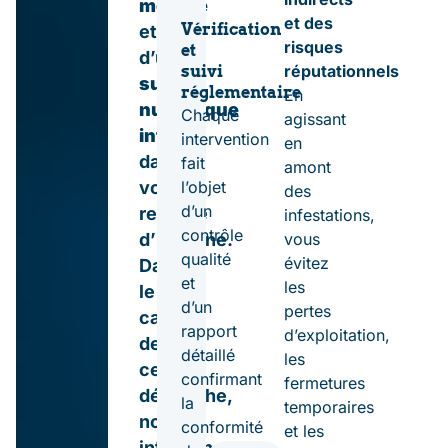
mesure
et des
Vérification
et
risques
et
d’un
réputationnels
suivi
suivi
réglementaire
En
numérique
Chaque
agissant
intégré
intervention
en
dans
fait
amont
votre
l’objet
des
d’un
registre
infestations,
contrôle
d’hygiène.
vous
qualité
évitez
Dans
et
les
le
d’un
pertes
cadre
rapport
d’exploitation,
de
détaillé
les
cette
confirmant
fermetures
démarche,
la
temporaires
nous
conformité
et les
intervenons