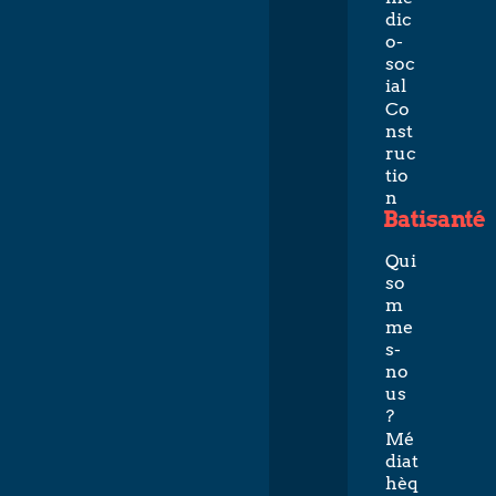
dic
o-
soc
ial
Co
nst
ruc
tio
n
Batisanté
Qui
so
m
me
s-
no
us
?
Mé
diat
hèq