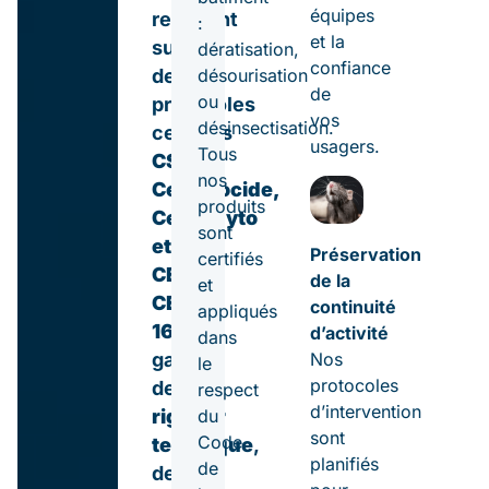
équipes
reposent
:
et la
sur
dératisation,
confiance
des
désourisation
de
ou
protocoles
vos
désinsectisation.
certifiés
usagers.
Tous
CS3D,
nos
Certibiocide,
produits
Certiphyto
sont
et
Préservation
certifiés
CEPA
de la
et
CEN
continuité
appliqués
16636
,
d’activité
dans
Nos
gages
le
protocoles
de
respect
d’intervention
rigueur
du
sont
Code
technique
,
planifiés
de
de