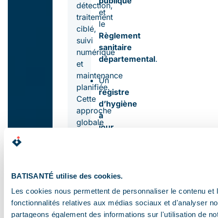
publique
détection,
et
traitement
le
ciblé,
Règlement
suivi
sanitaire
numérique
départemental
.
et
maintenance
Un
planifiée.
registre
Cette
d’hygiène
approche
à
globale
jour
et
prouve
traçable
la
permet
conformité
d’anticiper
de
BATISANTÉ utilise des cookies.
les
vos
Les cookies nous permettent de personnaliser le contenu et l
risques
installations
fonctionnalités relatives aux médias sociaux et d'analyser no
d’infestation,
et
partageons également des informations sur l'utilisation de no
de