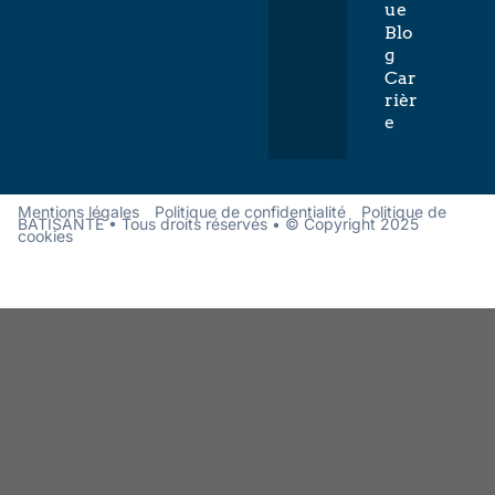
ue
Blo
g
Car
rièr
e
Mentions légales
Politique de confidentialité
Politique de
BATISANTÉ • Tous droits réservés • © Copyright 2025
cookies