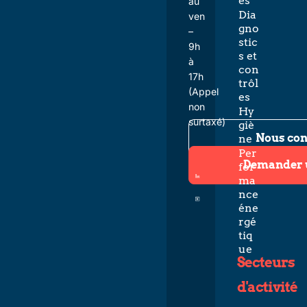
es
au
Dia
ven
gno
–
stic
9h
s et
à
con
17h
trôl
(Appel
es
non
Hy
surtaxé)
giè
Nous con
ne
Per
Demander 
for
ma
nce
éne
rgé
tiq
ue
Secteurs
d'activité