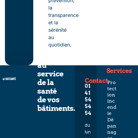
prévention,
la
transparence
et la
sérénité
au
quotidien.
L’expertise
au
Services
service
Contact
de la
Pro
01
tect
santé
41
ion
de vos
54
inc
54
bâtiments.
end
54
ie
Dé
du
pan
lun
nag