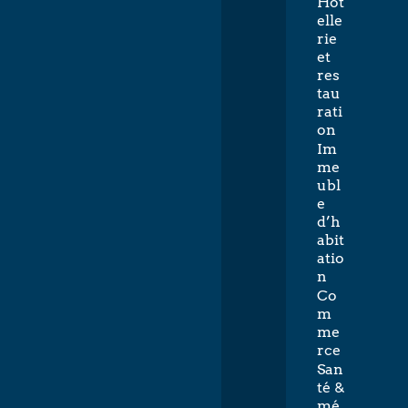
Hôt
elle
rie
et
res
tau
rati
on
Im
me
ubl
e
d’h
abit
atio
n
Co
m
me
rce
San
té &
mé