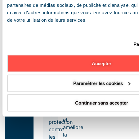
protège
partenaires de médias sociaux, de publicité et d'analyse, qu
préserver
votre
ci avec d'autres informations que vous leur avez fournies ou q
la
responsabilité
de votre utilisation de leurs services.
salubrité
en
des
cas
espaces
de
et de
Pa
contrôle.
prolonger
la
La
Accepter
performance
prévention
de
régulière
vos
réduit
Paramétrer les cookies
installations.
les
coûts
Avec
Continuer sans accepter
de
BATISANTÉ
,
maintenance
la
et
protection
améliore
contre
la
les