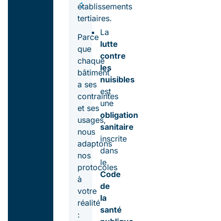
:
établissements
tertiaires.
La
Parce
lutte
que
contre
chaque
les
bâtiment
nuisibles
a ses
est
contraintes
une
et ses
obligation
usages,
sanitaire
nous
inscrite
adaptons
dans
nos
le
protocoles
Code
à
de
votre
la
réalité
santé
: