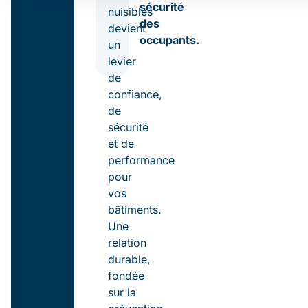
sécurité
nuisibles
des
devient
occupants.
un
levier
de
confiance,
de
sécurité
et de
performance
pour
vos
bâtiments.
Une
relation
durable,
fondée
sur la