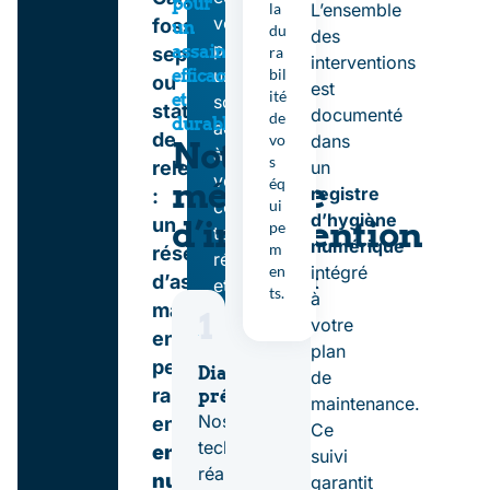
pour
la
L’ensemble
vous
fosses
un
du
des
proposent
assainissement
ra
septiques
interventions
bil
une
efficace
ou
est
ité
et
solution
stations
documenté
de
durable
adaptée
de
vo
dans
Notre
à
s
un
relevage
vos
méthode
éq
registre
:
ui
contraintes
d’hygiène
d’intervention
un
pe
techniques,
numérique
m
réseau
réglementaires
en
intégré
d’assainissement
et
ts.
à
mal
sanitaires.
1
votre
entretenu
BATISANTÉ
plan
vous
peut
Diagnostic
de
accompagne
rapidement
précis
maintenance.
du
Nos
entraîner
Ce
diagnostic
techniciens
engorgements,
suivi
à
réalisent,
nuisances
garantit