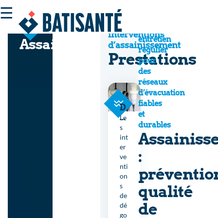
☰
Catalogue
des
Un
interventions
entretien
Assainissement
d’assainissement
régulier
Prestations
pour
des
réseaux
d’évacuation
fiables
D
et
é
Le
durables
g
s
Assainiss
o
int
r
er
:
g
ve
e
nti
préventio
m
on
e
s
qualité
n
de
t
de
dé
–
go