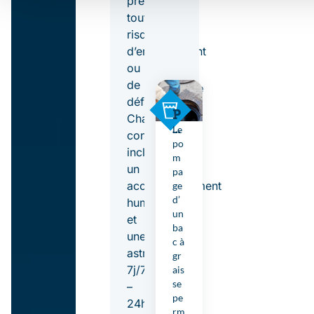
prévenir
Maintenir
tout
risque
la
d’engorgement
conformité
ou
de
réglementaire
défaillance.
et
P
Chaque
o
Le
contrat
la
m
po
inclut
p
m
sécurité
un
a
pa
g
accompagnement
ge
sanitaire
e
d’
humain
et
des
un
et
n
ba
une
occupants.
et
c à
astreinte
t
gr
Garantir
o
7j/7
ais
y
se
–
une
a
pe
24h/24,
g
rm