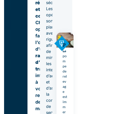
sécurité.
réactivité
Les
et
opérations
conformité
.
sont
Chaque
planifiées
opération
avec
fait
rigueur
l’objet
P
afin
d’un
o
La
de
m
rapport
po
minimiser
p
m
d’intervention
les
e
pe
tracé
,
interruptions
s
de
intégré
d
d’activité
rel
e
ev
et
à
r
ag
d’assurer
votre
el
e
la
registre
e
est
continuité
v
de
im
a
de
m
maintenance,
g
er
service