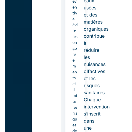
eaux
év
en
usées
tiv
et des
e
matières
évi
organiques
te
contribue
les
en
à
go
réduire
rg
les
e
nuisances
m
olfactives
en
ts
et les
et
risques
li
sanitaires.
mi
Chaque
te
intervention
les
ris
s’inscrit
qu
dans
es
une
de