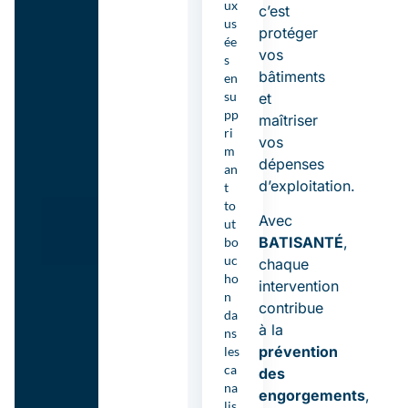
ux
c’est
us
protéger
ée
vos
s
bâtiments
en
su
et
pp
maîtriser
ri
vos
m
dépenses
an
d’exploitation.
t
to
Avec
ut
BATISANTÉ
,
bo
uc
chaque
ho
intervention
n
contribue
da
à la
ns
prévention
les
ca
des
na
engorgements
,
lis