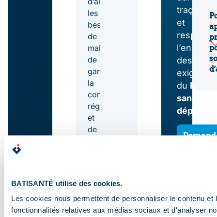
d’anticiper
évacuation
traçables
les
Po
et
des
besoins
ap
respecte
de
pr
eaux
l’ensemb
po
maintenance,
so
usées
de
des
d’
garantir
exigence
et
la
du
Règle
pluviales
,
conformité
sanitaire
réglementaire
départem
qu’il
et
s’agisse
de
Demand
préserver
d’assainissement
un dev
l’historique
collectif
des
interventions.
ou
BATISANTÉ utilise des cookies.
non
Les cookies nous permettent de personnaliser le contenu et l
4
fonctionnalités relatives aux médias sociaux et d'analyser no
collectif.