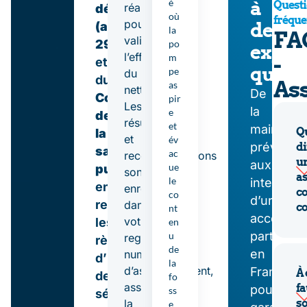
é
à
Quest
réalisé
départemental
où
fréque
pour
des
(article
la
FA
valider
29)
po
exper
l’efficacité
m
-
et
qualif
pe
du
du
As
as
nettoyage.
De
Code
pir
Les
la
e
de
résultats
et
maintena
Qu
la
et
év
préventi
di
santé
ac
recommandations
u
aux
ue
publique
,
sont
a
le
intervent
en
enregistrés
co
co
d’urgenc
respectant
dans
co
nt
accompa
votre
les
en
partout
u
registre
règles
de
en
numérique
d’hygiène,
la
d’assainissement,
France
À 
de
fo
assurant
fa
pour
ss
sécurité
so
la
e