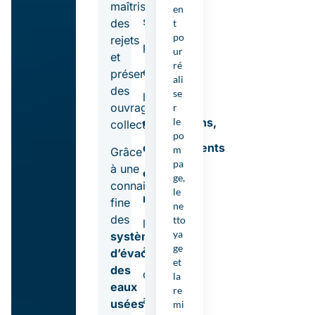
maîtrise
en
suivi
des
t
po
rejets
planifié
ur
et
ré
évite
préservation
ali
des
se
les
ouvrages
r
obstructions,
le
collectifs.
po
débordements
m
Grâce
pa
à une
et
ge,
connaissance
le
nuisances
fine
ne
des
tto
liés
ya
systèmes
aux
ge
d’évacuation
et
des
dépôts
la
eaux
re
accumulés.
usées
mi