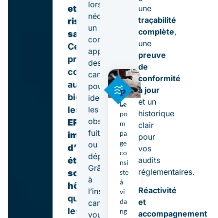
l’intervention,
lorsque
une
et
avec
nécessaire,
traçabilité
risques
des
un
complète
,
sanitaires
.
prestations
contrôle
une
Ces
fiables,
approfondi
preuve
problématiques
rapides
des
de
concernent
et
canalisations
conformité
aussi
certifiées.
pour
à jour
P
bien
identifier
Demander
et un
o
Le
les
les
m
historique
po
un devis
Déclarer
obstructions,
ERP,
p
m
clair
une
a
fuites
pa
immeubles
pour
g
urgence
ge
ou
d’habitation,
vos
e
co
dépôts.
audits
établissements
:
nsi
Grâce
f
réglementaires.
ste
scolaires,
à
o
à
hôtels
Réactivité
s
l’inspection
vi
que
s
da
et
caméra,
e
les
ng
accompagnement
vous