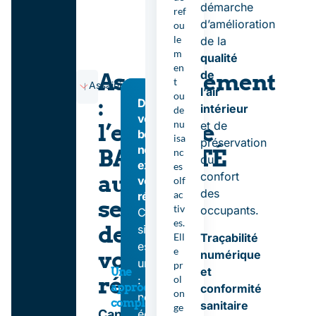
démarche
ref
d’amélioration
ou
le
de la
m
qualité
en
de
Assainissement
t
Assainissement
Hygiène
l’air
ou
:
Décrivez
intérieur
de
votre
nu
et de
l’expertise
besoin,
isa
préservation
nos
BATISANTÉ
nc
du
experts
es
confort
au
vous
olf
des
ac
répondent.
service
tiv
occupants.
Chaque
es.
de
site
Ell
Traçabilité
est
e
vos
numérique
unique
pr
et
Une
réseaux
ol
:
approche
conformité
on
nos
complète
sanitaire
ge
Canalisations,
équipes