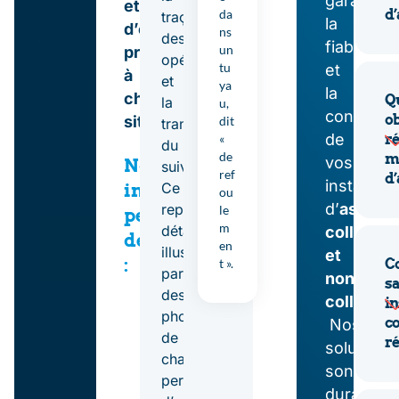
garantir
et
da
d’
traçabilité
la
d’évacuation
ns
des
fiabilité
un
propres
opérations
tu
et
à
et
ya
la
chaque
Qu
la
u,
conformi
ob
site.
dit
transparence
de
«
ré
du
de
m
vos
Nos
suivi.
ref
d’
installati
Ce
interventions
ou
d’
assain
reporting
le
permettent
m
détaillé,
collectif
de
en
illustré
et
:
t ».
C
par
non
sa
des
collectif
.
in
Assurer
photos
co
Nos
de
r
la
solutions
chantier,
sont
bonne
permet
durables,