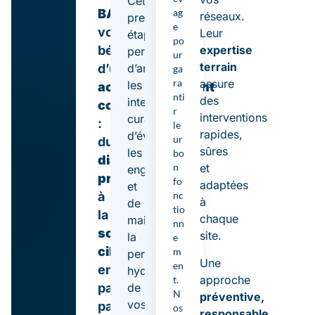
Cette
is
ag
BATISANTÉ
,
réseaux.
première
s
e
vous
Leur
étape
e
po
expertise
bénéficiez
permet
m
ur
terrain
e
d’anticiper
d’un
ga
n
ra
assure
les
accompagnement
t
nti
des
interventions
complet
r
interventions
curatives,
:
le
rapides,
d’éviter
ur
du
sûres
les
bo
diagnostic
n
et
engorgements
préventif
fo
adaptées
et
nc
à
à
de
tio
la
chaque
maintenir
nn
solution
site.
la
e
ciblée
,
m
performance
Une
en
en
hydraulique
approche
t.
de
passant
N
préventive,
vos
par
os
responsable