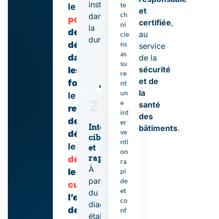
installations
te
le
et
ch
dans
pompage
certifiée
,
ni
la
des
au
cie
durée.
ns
déchets
service
as
dans
de la
su
sécurité
les
re
et de
fosses,
nt
la
un
le
2
e
santé
retraitement
int
des
des
er
Intervention
bâtiments
.
ve
déchets
,
ciblée
nti
le
et
on
rapide
dégorgement
,
ra
À
pi
le
partir
de
curage
,
et
du
l’entretien
co
diagnostic
de
nf
établi,